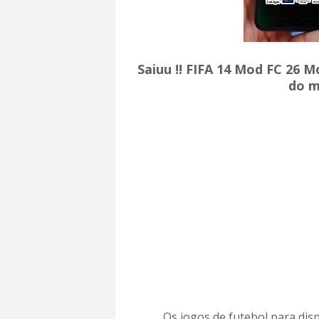
Saiuu !! FIFA 14 Mod FC 26 M
do m
Os jogos de futebol para dis