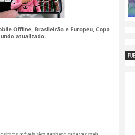
obile Offline, Brasileirão e Europeu, Copa
undo atualizado.
PUB
positivos móveis têm ganhado cada vez mais