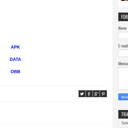
FOR
Nome
E-mai
APK
DATA
Mens
OBB
TR